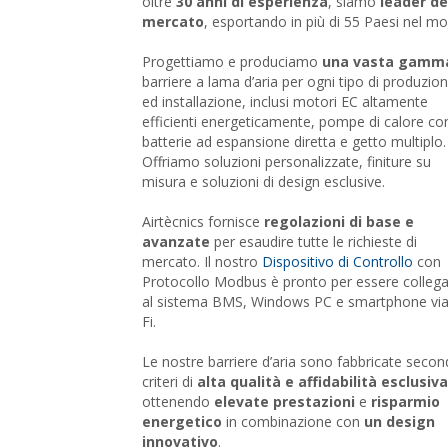
oltre
30 anni di esperienza
, siamo
leader de
mercato
, esportando in più di 55 Paesi nel m
Progettiamo e produciamo
una vasta gamm
barriere a lama d’aria per ogni tipo di produzio
ed installazione, inclusi motori EC altamente
efficienti energeticamente, pompe di calore co
batterie ad espansione diretta e getto multiplo.
Offriamo soluzioni personalizzate, finiture su
misura e soluzioni di design esclusive.
Airtècnics fornisce
regolazioni di base e
avanzate
per esaudire tutte le richieste di
mercato. Il nostro
Dispositivo di Controllo
con
Protocollo Modbus è pronto per essere colleg
al sistema BMS, Windows PC e smartphone via
Fi.
Le nostre barriere d’aria sono fabbricate seco
criteri di
alta qualità e affidabilità esclusiva
ottenendo
elevate prestazioni
e
risparmio
energetico
in combinazione con
un design
innovativo
.