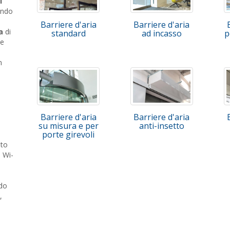
l
ondo
Barriere d'aria
Barriere d'aria
a
di
standard
ad incasso
p
ne
n
Barriere d'aria
Barriere d'aria
su misura e per
anti-insetto
porte girevoli
ato
 Wi-
ndo
,