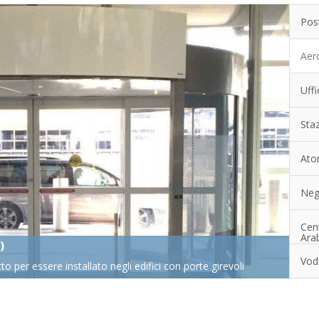
Pos
Aero
Uffi
Staz
Ato
Neg
Cent
Arab
gno Unito)
Vod
io inossidabile sono state installate orizzontalmente