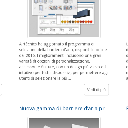
Airtècnics ha aggiornato il programma di
L
selezione della barriera d'aria, disponibile online
d
dal 2016. I miglioramenti includono una gran
d
.
varietà di opzioni di personalizzazione,
d
accessori e finiture, con un design più visivo ed
c
intuitivo per tutti i dispositivi, per permettere agli
r
utenti di selezionare la più ...
a
Vedi di più
limatización IFEMA
Nuova gamma di barriere d’aria progettate per impedire l’accesso degli insetti