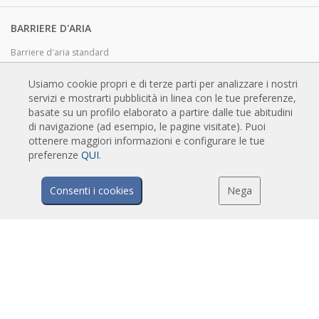
BARRIERE D'ARIA
Barriere d'aria standard
Barriere d'aria ad incasso
Usiamo cookie propri e di terze parti per analizzare i nostri
Barriere d'aria personalizzabili e di design
servizi e mostrarti pubblicità in linea con le tue preferenze,
Barriere d'aria industriali e per celle frigo
basate su un profilo elaborato a partire dalle tue abitudini
di navigazione (ad esempio, le pagine visitate). Puoi
Barriere d'aria su misura e per porte girevoli
ottenere maggiori informazioni e configurare le tue
Barriere d'aria anti-insetto
preferenze
QUI
.
Barriere d'aria in pompa di calore ed a risparmio energetico
Barriere a lama d'aria con sistema di sanificazione e disinfezione
Consenti i cookies
Nega
Barriere d'aria economiche
TECNOLOGIA
Cos'è una barriera d'aria?
Come funziona la barriera d'aria?
Vantaggi e benefici delle barriere d'aria