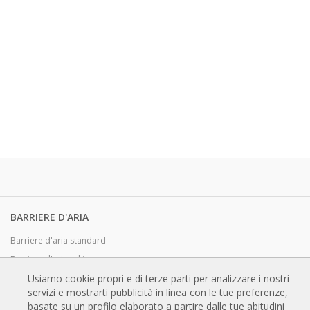
BARRIERE D'ARIA
Barriere d'aria standard
Barriere d'aria ad incasso
Barriere d'aria personalizzabili e di design
Usiamo cookie propri e di terze parti per analizzare i nostri
servizi e mostrarti pubblicità in linea con le tue preferenze,
Barriere d'aria industriali e per celle frigo
basate su un profilo elaborato a partire dalle tue abitudini