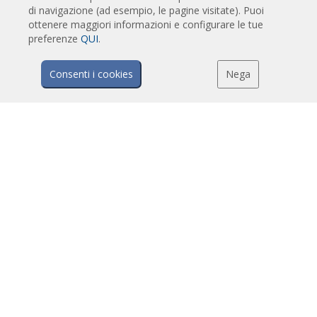
Barriere d'aria su misura e per porte girevoli
di navigazione (ad esempio, le pagine visitate). Puoi
ottenere maggiori informazioni e configurare le tue
Barriere d'aria anti-insetto
preferenze
QUI
.
Barriere d'aria in pompa di calore ed a risparmio energetico
Barriere a lama d'aria con sistema di sanificazione e disinfezione
Consenti i cookies
Nega
Barriere d'aria economiche
TECNOLOGIA
Cos'è una barriera d'aria?
Come funziona la barriera d'aria?
Vantaggi e benefici delle barriere d'aria
Barriere d'aria a pompa di calore
Barriere d'aria EC
Barriere d'aria Airtècnics
DOWNLOADS