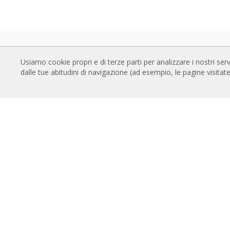
BARRIERE D'ARIA
DOW
Usiamo cookie propri e di terze parti per analizzare i nostri serv
Barriere d'aria standard
Catal
dalle tue abitudini di navigazione (ad esempio, le pagine visita
Barriere d'aria ad incasso
Docum
Barriere d'aria personalizzabili e di
Certif
design
CON
Barriere d'aria industriali e per celle
Dispo
frigo
Progr
Barriere d'aria su misura e per porte
d'ari
girevoli
Instal
Barriere d'aria anti-insetto
riferi
Barriere d'aria in pompa di calore ed a
Galle
risparmio energetico
Barriere a lama d'aria con sistema di
CHI 
sanificazione e disinfezione
Storia
Barriere d'aria economiche
Grup
TECNOLOGIA
Conta