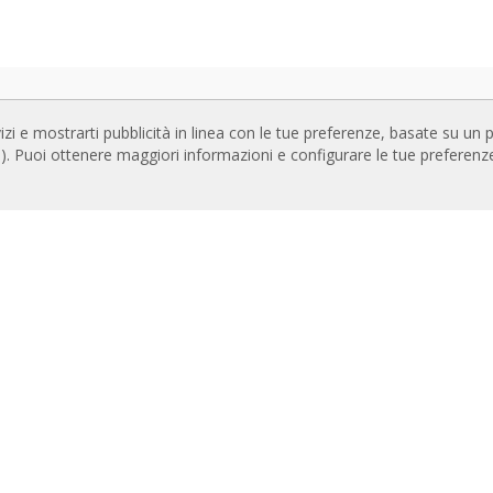
NLOADS
SITI WEB CORRELATI
izi e mostrarti pubblicità in linea con le tue preferenze, basate su un p
oghi delle Barriere d'aria
Rideaux d’air
te). Puoi ottenere maggiori informazioni e configurare le tue preferen
entazione tecnica
Actuadores
icazione di qualità
Cortinas de aire
Luftschleier
TENUTI IN PRIMO PIANO
EC Fans
sitivo di controllo avanzato
Air Curtain Manufacturer
amma di selezione delle Barriere
Barriere d’aria
a
Recuperadores de calor
lazioni di Barriere d'aria:
Luchtgordijnen
menti
Rite Calidad Aire
ria fotografica di Barriere d'aria
Ilmaverho
Kurtyny Powietrzne
SIAMO
 di Airtècnics
po Rosenberg
tti