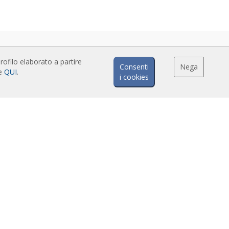
rofilo elaborato a partire
Consenti
Nega
ze
QUI
.
i cookies