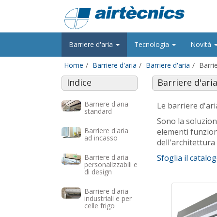
Barriere d'aria
Tecnologia
Novità
Home
Barriere d'aria
Barriere d'aria
Barrie
Indice
Barriere d'ari
Barriere d'aria
Le barriere d'ari
standard
Sono la soluzion
Barriere d'aria
elementi funzion
ad incasso
dell'architettura
Barriere d'aria
Sfoglia il catalo
personalizzabili e
di design
Barriere d'aria
industriali e per
celle frigo