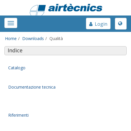
Toggle
Toggle
Login
naviga
navigation
Home
Downloads
Qualità
Indice
Catalogo
Documentazione tecnica
Riferimenti