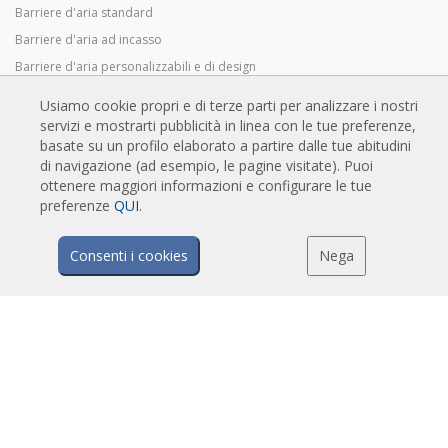
Barriere d'aria standard
Barriere d'aria ad incasso
Barriere d'aria personalizzabili e di design
Barriere d'aria industriali e per celle frigo
Usiamo cookie propri e di terze parti per analizzare i nostri
Barriere d'aria su misura e per porte girevoli
servizi e mostrarti pubblicità in linea con le tue preferenze,
basate su un profilo elaborato a partire dalle tue abitudini
Barriere d'aria anti-insetto
di navigazione (ad esempio, le pagine visitate). Puoi
Barriere d'aria in pompa di calore ed a risparmio energetico
ottenere maggiori informazioni e configurare le tue
Barriere a lama d'aria con sistema di sanificazione e disinfezione
preferenze
QUI
.
Barriere d'aria economiche
Consenti i cookies
Nega
TECNOLOGIA
Cos'è una barriera d'aria?
Come funziona la barriera d'aria?
Vantaggi e benefici delle barriere d'aria
Barriere d'aria a pompa di calore
Barriere d'aria EC