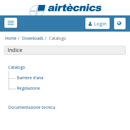
Toggle
Toggle
Login
naviga
navigation
Home
Downloads
Catalogo
Indice
Catalogo
Barriere d'aria
Regolazione
Documentazione tecnica