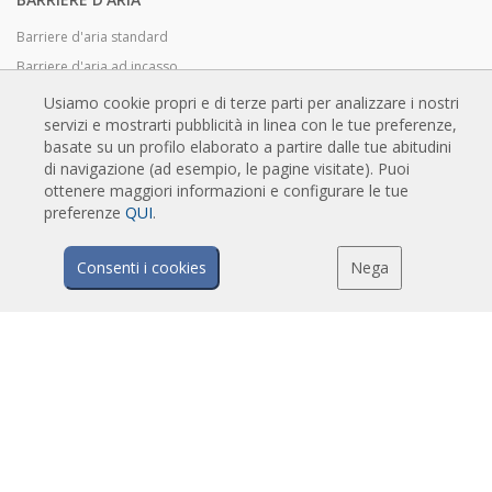
Barriere d'aria standard
Barriere d'aria ad incasso
Barriere d'aria personalizzabili e di design
Usiamo cookie propri e di terze parti per analizzare i nostri
servizi e mostrarti pubblicità in linea con le tue preferenze,
Barriere d'aria industriali e per celle frigo
basate su un profilo elaborato a partire dalle tue abitudini
Barriere d'aria su misura e per porte girevoli
di navigazione (ad esempio, le pagine visitate). Puoi
Barriere d'aria anti-insetto
ottenere maggiori informazioni e configurare le tue
preferenze
QUI
.
Barriere d'aria in pompa di calore ed a risparmio energetico
Barriere a lama d'aria con sistema di sanificazione e disinfezione
Consenti i cookies
Nega
Barriere d'aria economiche
TECNOLOGIA
Cos'è una barriera d'aria?
Come funziona la barriera d'aria?
Vantaggi e benefici delle barriere d'aria
Barriere d'aria a pompa di calore